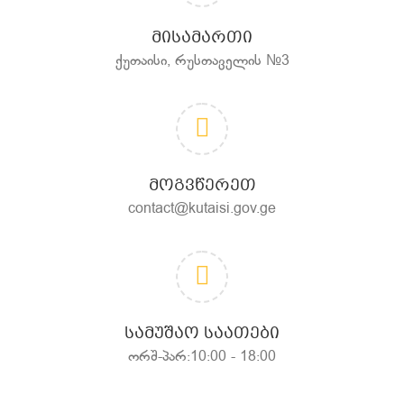
ᲛᲘᲡᲐᲛᲐᲠᲗᲘ
ქუთაისი, რუსთაველის №3
ᲛᲝᲒᲕᲬᲔᲠᲔᲗ
contact@kutaisi.gov.ge
ᲡᲐᲛᲣᲨᲐᲝ ᲡᲐᲐᲗᲔᲑᲘ
ორშ-პარ:10:00 - 18:00