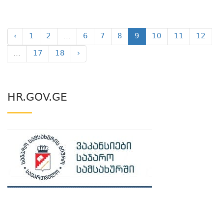
‹
1
2
...
6
7
8
9
10
11
12
...
17
18
›
HR.GOV.GE