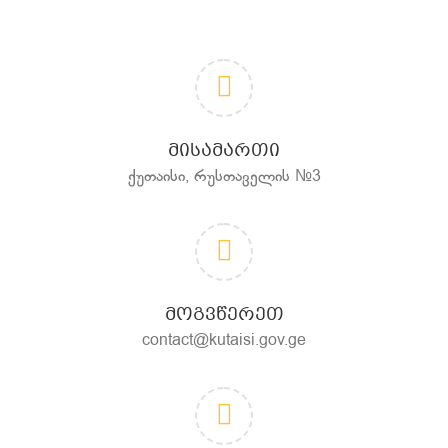
ᲛᲘᲡᲐᲛᲐᲠᲗᲘ
ქუთაისი, რუსთაველის №3
ᲛᲝᲒᲕᲬᲔᲠᲔᲗ
contact@kutaisi.gov.ge