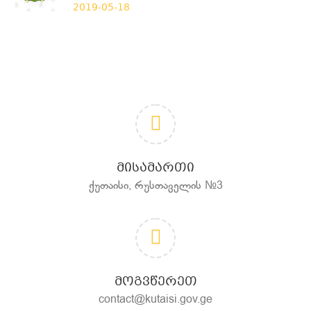
2019-05-18
ᲛᲘᲡᲐᲛᲐᲠᲗᲘ
ქუთაისი, რუსთაველის №3
ᲛᲝᲒᲕᲬᲔᲠᲔᲗ
contact@kutaisi.gov.ge