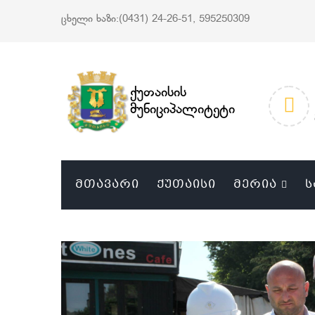
ცხელი ხაზი:(0431) 24-26-51, 595250309
ქუთაისის
მუნიციპალიტეტი
ᲛᲗᲐᲕᲐᲠᲘ
ᲥᲣᲗᲐᲘᲡᲘ
ᲛᲔᲠᲘᲐ
Ს