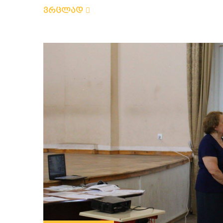
ვრცლად