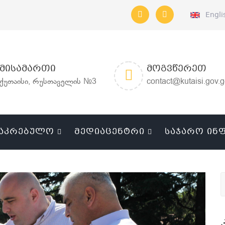
Engli
ᲛᲘᲡᲐᲛᲐᲠᲗᲘ
ᲛᲝᲒᲕᲬᲔᲠᲔᲗ
ქუთაისი, რუსთაველის №3
contact@kutaisi.gov.
ᲐᲙᲠᲔᲑᲣᲚᲝ
ᲛᲔᲓᲘᲐᲪᲔᲜᲢᲠᲘ
ᲡᲐᲯᲐᲠᲝ ᲘᲜ