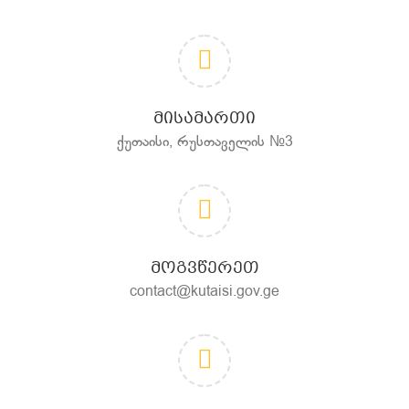
ᲛᲘᲡᲐᲛᲐᲠᲗᲘ
ქუთაისი, რუსთაველის №3
ᲛᲝᲒᲕᲬᲔᲠᲔᲗ
contact@kutaisi.gov.ge