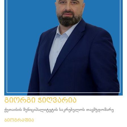
გიორგი ჭიღვარია
ქუთაისის მუნიციპალიტეტის საკრებულოს თავმჯდომარე
ბიოგრაფია