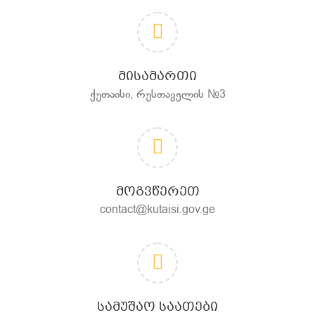
ᲛᲘᲡᲐᲛᲐᲠᲗᲘ
ქუთაისი, რუსთაველის №3
ᲛᲝᲒᲕᲬᲔᲠᲔᲗ
contact@kutaisi.gov.ge
ᲡᲐᲛᲣᲨᲐᲝ ᲡᲐᲐᲗᲔᲑᲘ