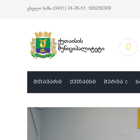
ცხელი ხაზი:(0431) 24-26-51, 595250309
ქუთაისის
მუნიციპალიტეტი
ᲛᲗᲐᲕᲐᲠᲘ
ᲥᲣᲗᲐᲘᲡᲘ
ᲛᲔᲠᲘᲐ
Ს