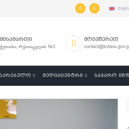
Engli
ᲛᲘᲡᲐᲛᲐᲠᲗᲘ
ᲛᲝᲒᲕᲬᲔᲠᲔᲗ
ქუთაისი, რუსთაველის №3
contact@kutaisi.gov.
ᲐᲙᲠᲔᲑᲣᲚᲝ
ᲛᲔᲓᲘᲐᲪᲔᲜᲢᲠᲘ
ᲡᲐᲯᲐᲠᲝ ᲘᲜ