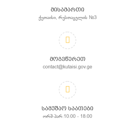
ᲛᲘᲡᲐᲛᲐᲠᲗᲘ
ქუთაისი, რუსთაველის №3
ᲛᲝᲒᲕᲬᲔᲠᲔᲗ
contact@kutaisi.gov.ge
ᲡᲐᲛᲣᲨᲐᲝ ᲡᲐᲐᲗᲔᲑᲘ
ორშ-პარ:10:00 - 18:00