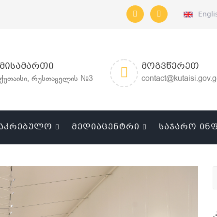
Engli
ᲛᲘᲡᲐᲛᲐᲠᲗᲘ
ᲛᲝᲒᲕᲬᲔᲠᲔᲗ
ქუთაისი, რუსთაველის №3
contact@kutaisi.gov.
ᲐᲙᲠᲔᲑᲣᲚᲝ
ᲛᲔᲓᲘᲐᲪᲔᲜᲢᲠᲘ
ᲡᲐᲯᲐᲠᲝ ᲘᲜ