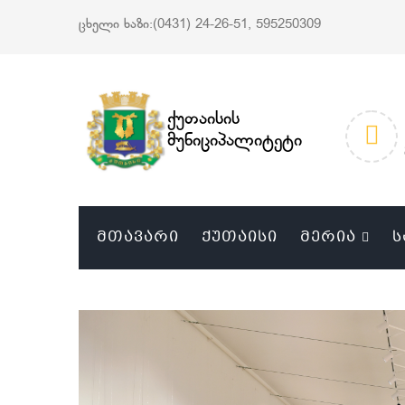
ცხელი ხაზი:(0431) 24-26-51, 595250309
ქუთაისის
მუნიციპალიტეტი
ᲛᲗᲐᲕᲐᲠᲘ
ᲥᲣᲗᲐᲘᲡᲘ
ᲛᲔᲠᲘᲐ
Ს