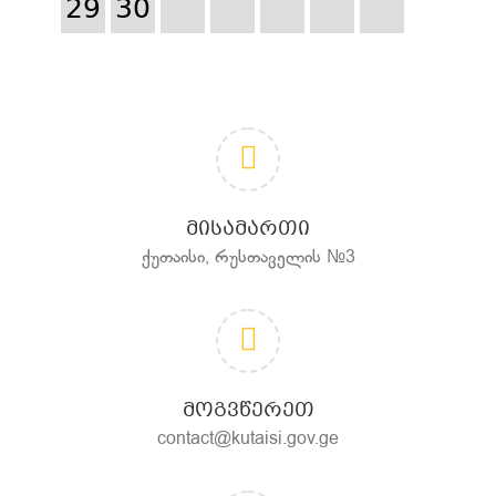
29
30
ᲛᲘᲡᲐᲛᲐᲠᲗᲘ
ქუთაისი, რუსთაველის №3
ᲛᲝᲒᲕᲬᲔᲠᲔᲗ
contact@kutaisi.gov.ge