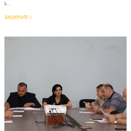
ს...
ვრცლად