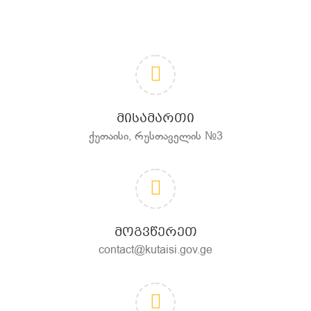
ᲛᲘᲡᲐᲛᲐᲠᲗᲘ
ქუთაისი, რუსთაველის №3
ᲛᲝᲒᲕᲬᲔᲠᲔᲗ
contact@kutaisi.gov.ge