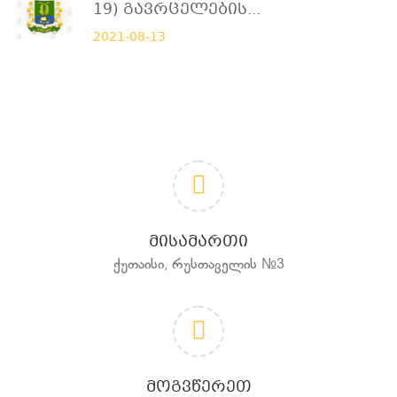
19) Გავრცელების...
2021-08-13
ᲛᲘᲡᲐᲛᲐᲠᲗᲘ
ქუთაისი, რუსთაველის №3
ᲛᲝᲒᲕᲬᲔᲠᲔᲗ