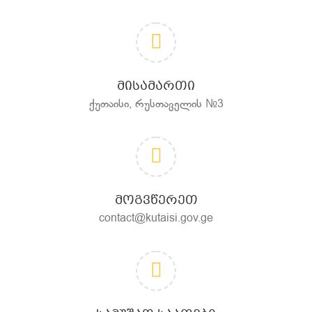
ᲛᲘᲡᲐᲛᲐᲠᲗᲘ
ქუთაისი, რუსთაველის №3
ᲛᲝᲒᲕᲬᲔᲠᲔᲗ
contact@kutaisi.gov.ge