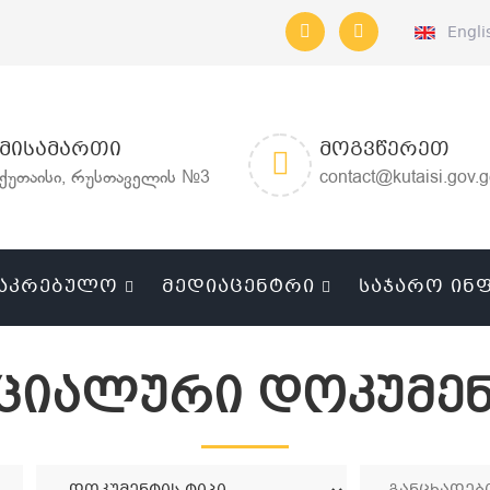
Engli
ᲛᲘᲡᲐᲛᲐᲠᲗᲘ
ᲛᲝᲒᲕᲬᲔᲠᲔᲗ
ქუთაისი, რუსთაველის №3
contact@kutaisi.gov.
ᲐᲙᲠᲔᲑᲣᲚᲝ
ᲛᲔᲓᲘᲐᲪᲔᲜᲢᲠᲘ
ᲡᲐᲯᲐᲠᲝ ᲘᲜ
ციალური დოკუმენ