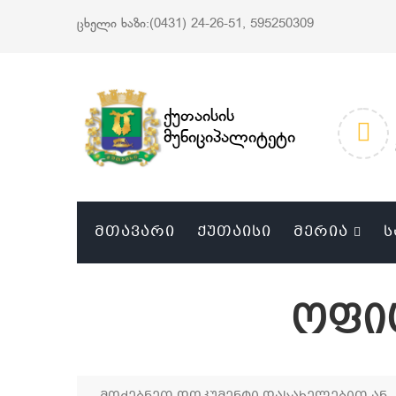
ცხელი ხაზი:(0431) 24-26-51, 595250309
ქუთაისის
მუნიციპალიტეტი
ᲛᲗᲐᲕᲐᲠᲘ
ᲥᲣᲗᲐᲘᲡᲘ
ᲛᲔᲠᲘᲐ
Ს
ოფი