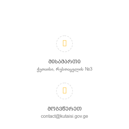
ᲛᲘᲡᲐᲛᲐᲠᲗᲘ
ქუთაისი, რუსთაველის №3
ᲛᲝᲒᲕᲬᲔᲠᲔᲗ
contact@kutaisi.gov.ge