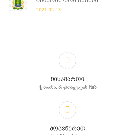
Გენერალური Გეგმის...
2021-05-13
ᲛᲘᲡᲐᲛᲐᲠᲗᲘ
ქუთაისი, რუსთაველის №3
ᲛᲝᲒᲕᲬᲔᲠᲔᲗ