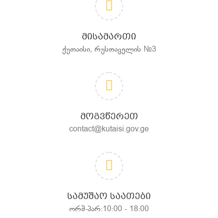
ᲛᲘᲡᲐᲛᲐᲠᲗᲘ
ქუთაისი, რუსთაველის №3
ᲛᲝᲒᲕᲬᲔᲠᲔᲗ
contact@kutaisi.gov.ge
ᲡᲐᲛᲣᲨᲐᲝ ᲡᲐᲐᲗᲔᲑᲘ
ორშ-პარ:10:00 - 18:00