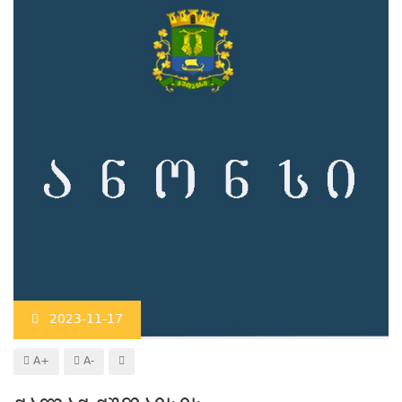
2023-11-17
A+
A-