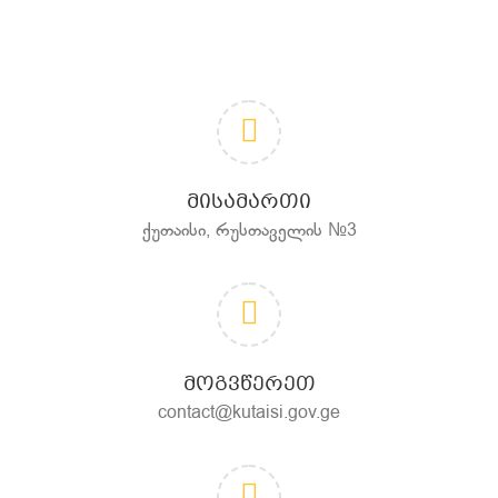
ᲛᲘᲡᲐᲛᲐᲠᲗᲘ
ქუთაისი, რუსთაველის №3
ᲛᲝᲒᲕᲬᲔᲠᲔᲗ
contact@kutaisi.gov.ge