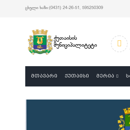
ცხელი ხაზი:(0431) 24-26-51, 595250309
ქუთაისის
მუნიციპალიტეტი
ᲛᲗᲐᲕᲐᲠᲘ
ᲥᲣᲗᲐᲘᲡᲘ
ᲛᲔᲠᲘᲐ
Ს