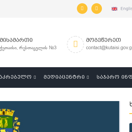
Engli
ᲛᲘᲡᲐᲛᲐᲠᲗᲘ
ᲛᲝᲒᲕᲬᲔᲠᲔᲗ
ქუთაისი, რუსთაველის №3
contact@kutaisi.gov.
ᲐᲙᲠᲔᲑᲣᲚᲝ
ᲛᲔᲓᲘᲐᲪᲔᲜᲢᲠᲘ
ᲡᲐᲯᲐᲠᲝ ᲘᲜ