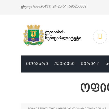
ცხელი ხაზი:(0431) 24-26-51, 595250309
ქუთაისის
მუნიციპალიტეტი
ᲛᲗᲐᲕᲐᲠᲘ
ᲥᲣᲗᲐᲘᲡᲘ
ᲛᲔᲠᲘᲐ
Ს
ოფი