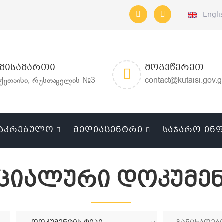
Engli
ᲛᲘᲡᲐᲛᲐᲠᲗᲘ
ᲛᲝᲒᲕᲬᲔᲠᲔᲗ
ქუთაისი, რუსთაველის №3
contact@kutaisi.gov.
ᲐᲙᲠᲔᲑᲣᲚᲝ
ᲛᲔᲓᲘᲐᲪᲔᲜᲢᲠᲘ
ᲡᲐᲯᲐᲠᲝ ᲘᲜ
ციალური დოკუმენ