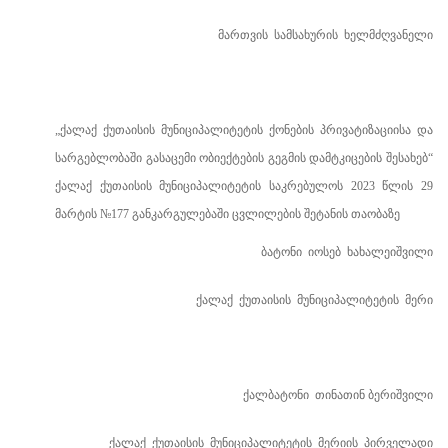
მართვის
სამსახურის
ხელმძღვანელი
„
ქალაქ
ქუთაისის
მუნიციპალიტეტის
ქონების
პრივატიზაციისა
და
სარგებლობაში
გასაცემი
ობიექტების
გეგმის
დამტკიცების
შესახებ
“
ქალაქ
ქუთაისის
მუნიციპალიტეტის
საკრებულოს
202
3
წლის
29
მარტის
№
177
განკარგულებაში
ცვლილების
შეტანის
თაობაზე
ბატონი
იოსებ
ხახალეიშვილი
ქალაქ
ქუთაისის
მუნიციპალიტეტის
მერი
ქალბატონი
თინათინ ბერიშვილი
ქალაქ
ქუთაისის
მუნიციპალიტეტის
მერიის
პირველადი