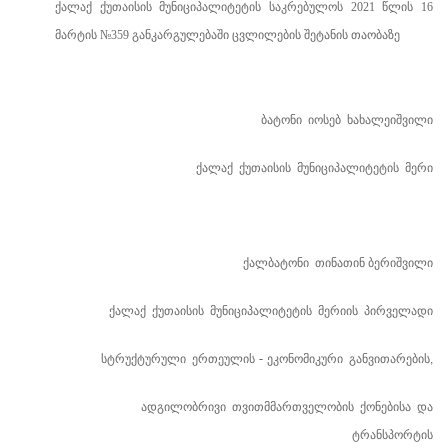
ქალაქ
ქუთაისის
მუნიციპალიტეტის
საკრებულოს
2021
წლის
16
მარტის
№
359
განკარგულებაში
ცვლილების
შეტანის
თაობაზე
ბატონი
იოსებ
ხახალეიშვილი
ქალაქ
ქუთაისის
მუნიციპალიტეტის
მერი
ქალბატონი
თინათინ ბერიშვილი
ქალაქ
ქუთაისის
მუნიციპალიტეტის
მერიის
პირველადი
სტრუქტურული
ერთეულის
ეკონომიკური
განვითარების
-
,
ადგილობრივი
თვითმმართველობის
ქონებისა
და
ტრანსპორტის