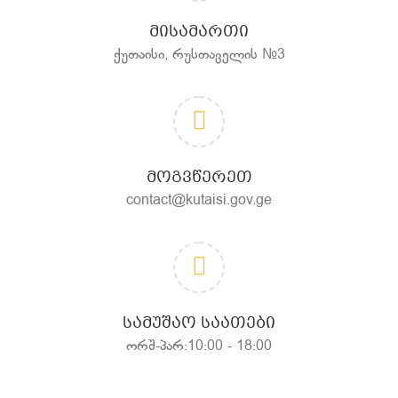
ᲛᲘᲡᲐᲛᲐᲠᲗᲘ
ქუთაისი, რუსთაველის №3
ᲛᲝᲒᲕᲬᲔᲠᲔᲗ
contact@kutaisi.gov.ge
ᲡᲐᲛᲣᲨᲐᲝ ᲡᲐᲐᲗᲔᲑᲘ
ორშ-პარ:10:00 - 18:00