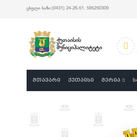
ცხელი ხაზი:(0431) 24-26-51, 595250309
ქუთაისის
მუნიციპალიტეტი
ᲛᲗᲐᲕᲐᲠᲘ
ᲥᲣᲗᲐᲘᲡᲘ
ᲛᲔᲠᲘᲐ
Ს