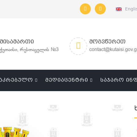
Engli
ᲛᲘᲡᲐᲛᲐᲠᲗᲘ
ᲛᲝᲒᲕᲬᲔᲠᲔᲗ
ქუთაისი, რუსთაველის №3
contact@kutaisi.gov.
ᲐᲙᲠᲔᲑᲣᲚᲝ
ᲛᲔᲓᲘᲐᲪᲔᲜᲢᲠᲘ
ᲡᲐᲯᲐᲠᲝ ᲘᲜ