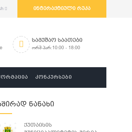
ინტერაქტიული რუკა
sh
ᲡᲐᲛᲣᲨᲐᲝ ᲡᲐᲐᲗᲔᲑᲘ
ge
ორშ-პარ:10:00 - 18:00
ᲤᲝᲠᲛᲐᲪᲘᲐ
ᲙᲝᲜᲙᲣᲠᲡᲔᲑᲘ
Ხშირად Ნანახი
Ქუთაისის