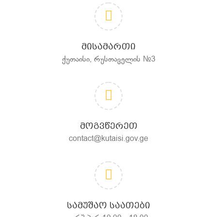
ᲛᲘᲡᲐᲛᲐᲠᲗᲘ
ქუთაისი, რუსთაველის №3
ᲛᲝᲒᲕᲬᲔᲠᲔᲗ
contact@kutaisi.gov.ge
ᲡᲐᲛᲣᲨᲐᲝ ᲡᲐᲐᲗᲔᲑᲘ