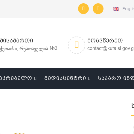
Engli
ᲛᲘᲡᲐᲛᲐᲠᲗᲘ
ᲛᲝᲒᲕᲬᲔᲠᲔᲗ
ქუთაისი, რუსთაველის №3
contact@kutaisi.gov.
ᲐᲙᲠᲔᲑᲣᲚᲝ
ᲛᲔᲓᲘᲐᲪᲔᲜᲢᲠᲘ
ᲡᲐᲯᲐᲠᲝ ᲘᲜ