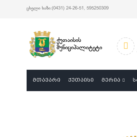
ცხელი ხაზი:(0431) 24-26-51, 595250309
ქუთაისის
მუნიციპალიტეტი
ᲛᲗᲐᲕᲐᲠᲘ
ᲥᲣᲗᲐᲘᲡᲘ
ᲛᲔᲠᲘᲐ
Ს