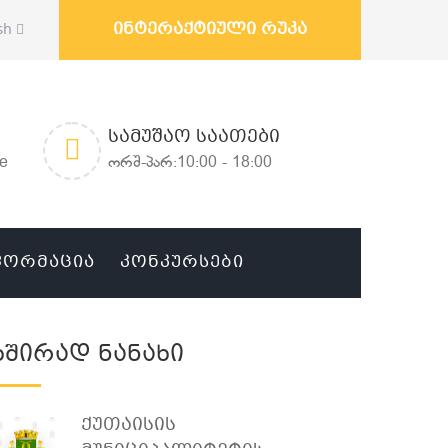
ინტერაქტიული რუკა
sh
ᲡᲐᲛᲣᲨᲐᲝ ᲡᲐᲐᲗᲔᲑᲘ
ge
ორშ-პარ:10:00 - 18:00
ᲤᲝᲠᲛᲐᲪᲘᲐ
ᲙᲝᲜᲙᲣᲠᲡᲔᲑᲘ
Ხშირად Ნანახი
Ქუთაისის