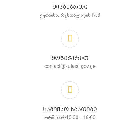
ᲛᲘᲡᲐᲛᲐᲠᲗᲘ
ქუთაისი, რუსთაველის №3
ᲛᲝᲒᲕᲬᲔᲠᲔᲗ
contact@kutaisi.gov.ge
ᲡᲐᲛᲣᲨᲐᲝ ᲡᲐᲐᲗᲔᲑᲘ
ორშ-პარ:10:00 - 18:00