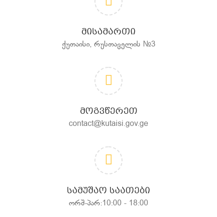
ᲛᲘᲡᲐᲛᲐᲠᲗᲘ
ქუთაისი, რუსთაველის №3
ᲛᲝᲒᲕᲬᲔᲠᲔᲗ
contact@kutaisi.gov.ge
ᲡᲐᲛᲣᲨᲐᲝ ᲡᲐᲐᲗᲔᲑᲘ
ორშ-პარ:10:00 - 18:00