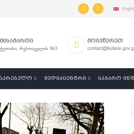
Engli
ᲛᲘᲡᲐᲛᲐᲠᲗᲘ
ᲛᲝᲒᲕᲬᲔᲠᲔᲗ
ქუთაისი, რუსთაველის №3
contact@kutaisi.gov.
ᲐᲙᲠᲔᲑᲣᲚᲝ
ᲛᲔᲓᲘᲐᲪᲔᲜᲢᲠᲘ
ᲡᲐᲯᲐᲠᲝ ᲘᲜ