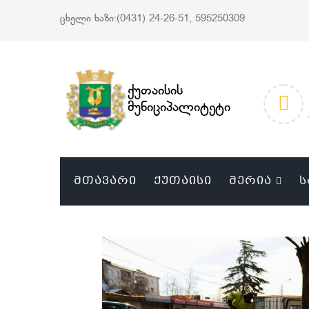
ცხელი ხაზი:(0431) 24-26-51, 595250309
ქუთაისის
მუნიციპალიტეტი
ᲛᲗᲐᲕᲐᲠᲘ
ᲥᲣᲗᲐᲘᲡᲘ
ᲛᲔᲠᲘᲐ
Ს