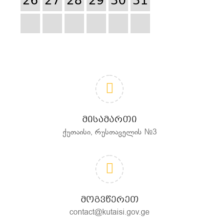
26
27
28
29
30
31
ᲛᲘᲡᲐᲛᲐᲠᲗᲘ
ქუთაისი, რუსთაველის №3
ᲛᲝᲒᲕᲬᲔᲠᲔᲗ
contact@kutaisi.gov.ge