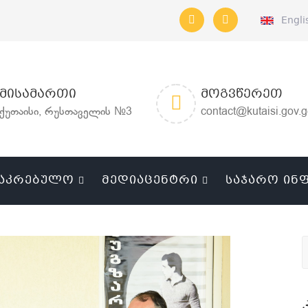
Engli
ᲛᲘᲡᲐᲛᲐᲠᲗᲘ
ᲛᲝᲒᲕᲬᲔᲠᲔᲗ
ქუთაისი, რუსთაველის №3
contact@kutaisi.gov.
ᲐᲙᲠᲔᲑᲣᲚᲝ
ᲛᲔᲓᲘᲐᲪᲔᲜᲢᲠᲘ
ᲡᲐᲯᲐᲠᲝ ᲘᲜ