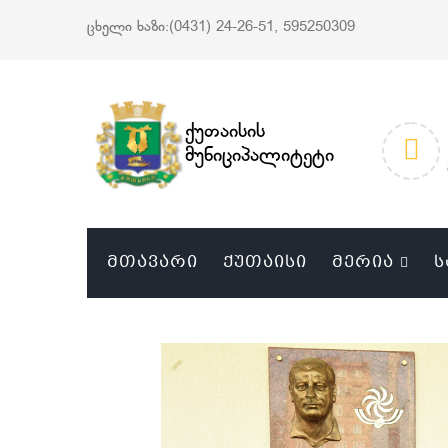
ცხელი ხაზი:(0431) 24-26-51, 595250309
ქუთაისის
მუნიციპალიტეტი
ᲛᲗᲐᲕᲐᲠᲘ
ᲥᲣᲗᲐᲘᲡᲘ
ᲛᲔᲠᲘᲐ
Ს