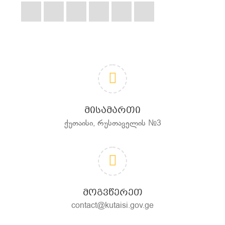
ᲛᲘᲡᲐᲛᲐᲠᲗᲘ
ქუთაისი, რუსთაველის №3
ᲛᲝᲒᲕᲬᲔᲠᲔᲗ
contact@kutaisi.gov.ge