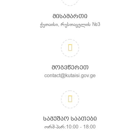
ᲛᲘᲡᲐᲛᲐᲠᲗᲘ
ქუთაისი, რუსთაველის №3
ᲛᲝᲒᲕᲬᲔᲠᲔᲗ
contact@kutaisi.gov.ge
ᲡᲐᲛᲣᲨᲐᲝ ᲡᲐᲐᲗᲔᲑᲘ
ორშ-პარ:10:00 - 18:00