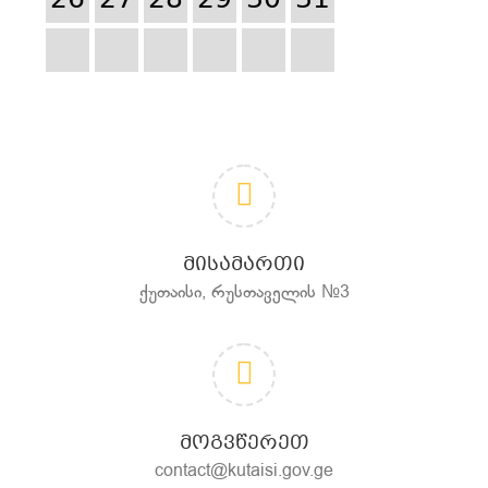
26
27
28
29
30
31
ᲛᲘᲡᲐᲛᲐᲠᲗᲘ
ქუთაისი, რუსთაველის №3
ᲛᲝᲒᲕᲬᲔᲠᲔᲗ
contact@kutaisi.gov.ge