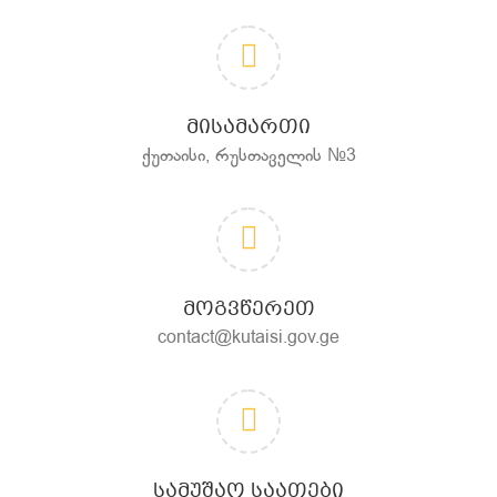
ᲛᲘᲡᲐᲛᲐᲠᲗᲘ
ქუთაისი, რუსთაველის №3
ᲛᲝᲒᲕᲬᲔᲠᲔᲗ
contact@kutaisi.gov.ge
ᲡᲐᲛᲣᲨᲐᲝ ᲡᲐᲐᲗᲔᲑᲘ