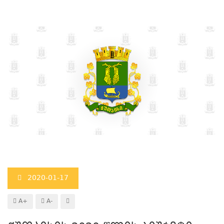
2020-01-17
A+
A-