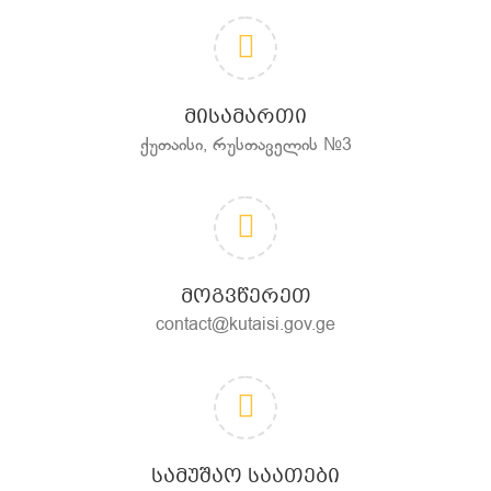
ᲛᲘᲡᲐᲛᲐᲠᲗᲘ
ქუთაისი, რუსთაველის №3
ᲛᲝᲒᲕᲬᲔᲠᲔᲗ
contact@kutaisi.gov.ge
ᲡᲐᲛᲣᲨᲐᲝ ᲡᲐᲐᲗᲔᲑᲘ