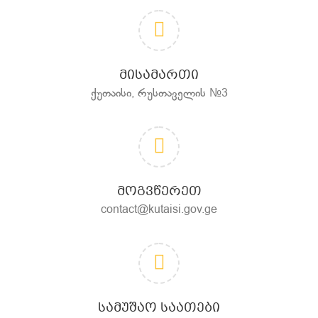
ᲛᲘᲡᲐᲛᲐᲠᲗᲘ
ქუთაისი, რუსთაველის №3
ᲛᲝᲒᲕᲬᲔᲠᲔᲗ
contact@kutaisi.gov.ge
ᲡᲐᲛᲣᲨᲐᲝ ᲡᲐᲐᲗᲔᲑᲘ