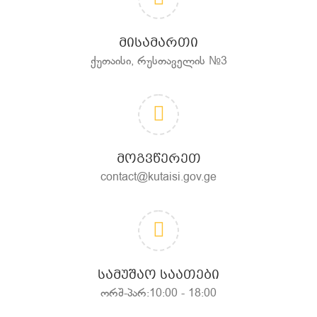
ᲛᲘᲡᲐᲛᲐᲠᲗᲘ
ქუთაისი, რუსთაველის №3
ᲛᲝᲒᲕᲬᲔᲠᲔᲗ
contact@kutaisi.gov.ge
ᲡᲐᲛᲣᲨᲐᲝ ᲡᲐᲐᲗᲔᲑᲘ
ორშ-პარ:10:00 - 18:00