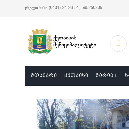
ცხელი ხაზი:(0431) 24-26-51, 595250309
ქუთაისის
მუნიციპალიტეტი
ᲛᲗᲐᲕᲐᲠᲘ
ᲥᲣᲗᲐᲘᲡᲘ
ᲛᲔᲠᲘᲐ
Ს