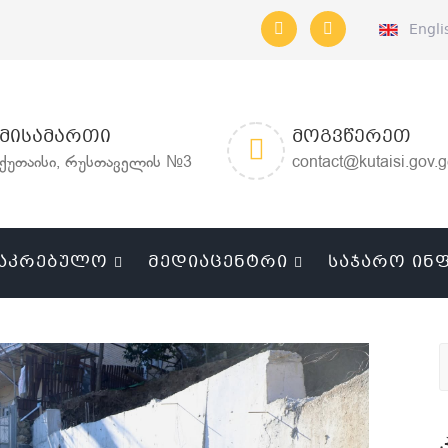
Engli
ᲛᲘᲡᲐᲛᲐᲠᲗᲘ
ᲛᲝᲒᲕᲬᲔᲠᲔᲗ
ქუთაისი, რუსთაველის №3
contact@kutaisi.gov.
ᲐᲙᲠᲔᲑᲣᲚᲝ
ᲛᲔᲓᲘᲐᲪᲔᲜᲢᲠᲘ
ᲡᲐᲯᲐᲠᲝ ᲘᲜ