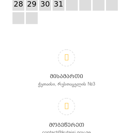
28
29
30
31
ᲛᲘᲡᲐᲛᲐᲠᲗᲘ
ქუთაისი, რუსთაველის №3
ᲛᲝᲒᲕᲬᲔᲠᲔᲗ