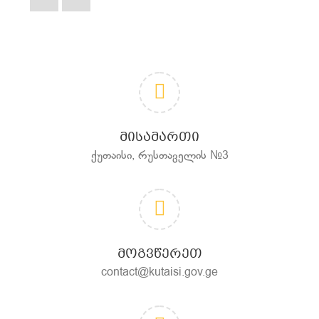
ᲛᲘᲡᲐᲛᲐᲠᲗᲘ
ქუთაისი, რუსთაველის №3
ᲛᲝᲒᲕᲬᲔᲠᲔᲗ
contact@kutaisi.gov.ge