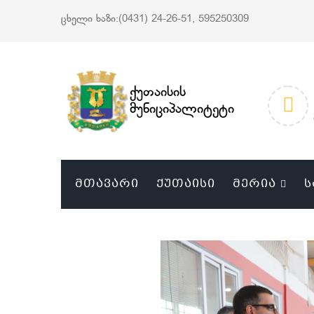
ცხელი ხაზი:(0431) 24-26-51, 595250309
ქუთაისის
მუნიციპალიტეტი
ᲛᲗᲐᲕᲐᲠᲘ
ᲥᲣᲗᲐᲘᲡᲘ
ᲛᲔᲠᲘᲐ
Ს