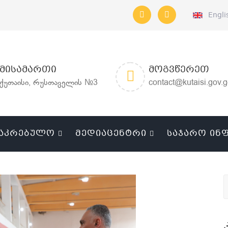
Engli
ᲛᲘᲡᲐᲛᲐᲠᲗᲘ
ᲛᲝᲒᲕᲬᲔᲠᲔᲗ
ქუთაისი, რუსთაველის №3
contact@kutaisi.gov.
ᲐᲙᲠᲔᲑᲣᲚᲝ
ᲛᲔᲓᲘᲐᲪᲔᲜᲢᲠᲘ
ᲡᲐᲯᲐᲠᲝ ᲘᲜ