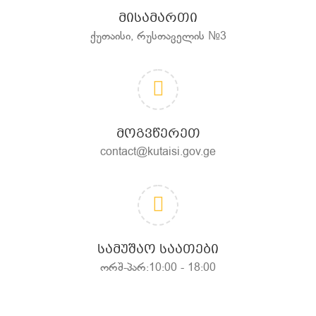
ᲛᲘᲡᲐᲛᲐᲠᲗᲘ
ქუთაისი, რუსთაველის №3
ᲛᲝᲒᲕᲬᲔᲠᲔᲗ
contact@kutaisi.gov.ge
ᲡᲐᲛᲣᲨᲐᲝ ᲡᲐᲐᲗᲔᲑᲘ
ორშ-პარ:10:00 - 18:00