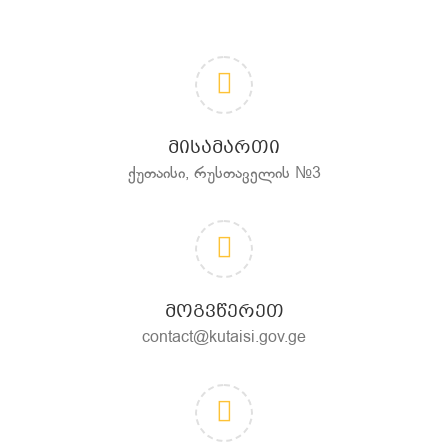
ᲛᲘᲡᲐᲛᲐᲠᲗᲘ
ქუთაისი, რუსთაველის №3
ᲛᲝᲒᲕᲬᲔᲠᲔᲗ
contact@kutaisi.gov.ge