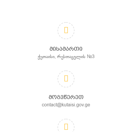
ᲛᲘᲡᲐᲛᲐᲠᲗᲘ
ქუთაისი, რუსთაველის №3
ᲛᲝᲒᲕᲬᲔᲠᲔᲗ
contact@kutaisi.gov.ge