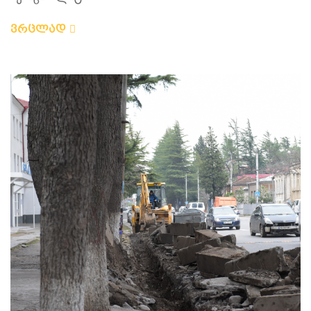
ვრცლად