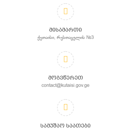
ᲛᲘᲡᲐᲛᲐᲠᲗᲘ
ქუთაისი, რუსთაველის №3
ᲛᲝᲒᲕᲬᲔᲠᲔᲗ
contact@kutaisi.gov.ge
ᲡᲐᲛᲣᲨᲐᲝ ᲡᲐᲐᲗᲔᲑᲘ