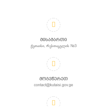
ᲛᲘᲡᲐᲛᲐᲠᲗᲘ
ქუთაისი, რუსთაველის №3
ᲛᲝᲒᲕᲬᲔᲠᲔᲗ
contact@kutaisi.gov.ge