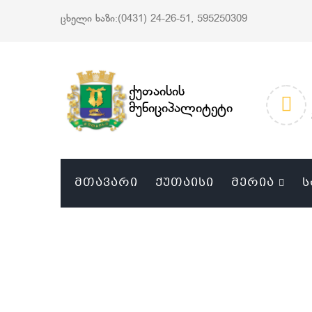
ცხელი ხაზი:(0431) 24-26-51, 595250309
ქუთაისის
მუნიციპალიტეტი
ᲛᲗᲐᲕᲐᲠᲘ
ᲥᲣᲗᲐᲘᲡᲘ
ᲛᲔᲠᲘᲐ
Ს