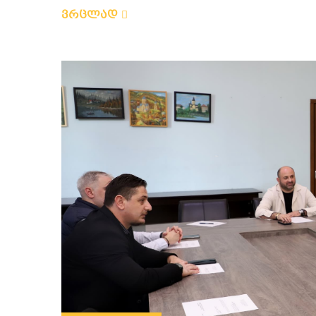
ვრცლად