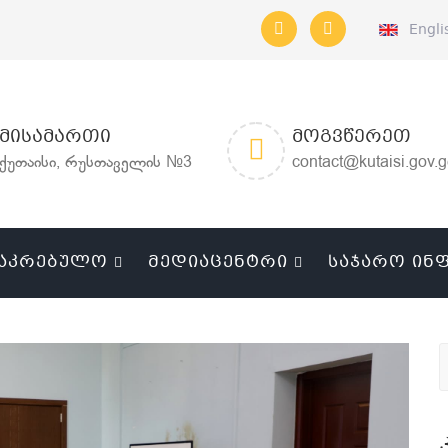
Engli
ᲛᲘᲡᲐᲛᲐᲠᲗᲘ
ᲛᲝᲒᲕᲬᲔᲠᲔᲗ
ქუთაისი, რუსთაველის №3
contact@kutaisi.gov.
ᲐᲙᲠᲔᲑᲣᲚᲝ
ᲛᲔᲓᲘᲐᲪᲔᲜᲢᲠᲘ
ᲡᲐᲯᲐᲠᲝ ᲘᲜ