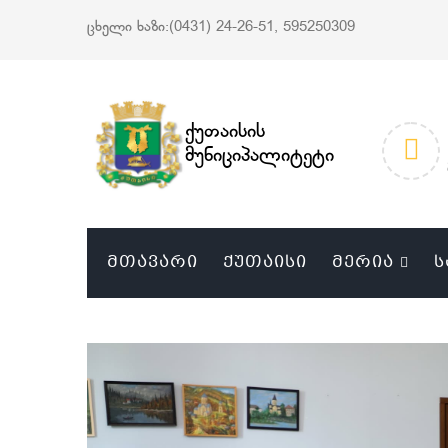
ცხელი ხაზი:(0431) 24-26-51, 595250309
ქუთაისის
მუნიციპალიტეტი
ᲛᲗᲐᲕᲐᲠᲘ
ᲥᲣᲗᲐᲘᲡᲘ
ᲛᲔᲠᲘᲐ
Ს