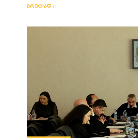
ვრცლად