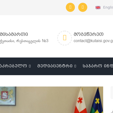
Engli
ᲛᲘᲡᲐᲛᲐᲠᲗᲘ
ᲛᲝᲒᲕᲬᲔᲠᲔᲗ
ქუთაისი, რუსთაველის №3
contact@kutaisi.gov.
ᲐᲙᲠᲔᲑᲣᲚᲝ
ᲛᲔᲓᲘᲐᲪᲔᲜᲢᲠᲘ
ᲡᲐᲯᲐᲠᲝ ᲘᲜ