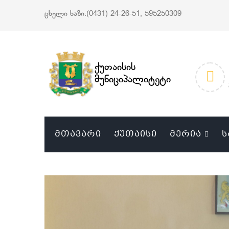
ცხელი ხაზი:(0431) 24-26-51, 595250309
ქუთაისის
მუნიციპალიტეტი
ᲛᲗᲐᲕᲐᲠᲘ
ᲥᲣᲗᲐᲘᲡᲘ
ᲛᲔᲠᲘᲐ
Ს