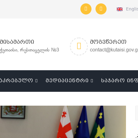
Engli
ᲛᲘᲡᲐᲛᲐᲠᲗᲘ
ᲛᲝᲒᲕᲬᲔᲠᲔᲗ
ქუთაისი, რუსთაველის №3
contact@kutaisi.gov.
ᲐᲙᲠᲔᲑᲣᲚᲝ
ᲛᲔᲓᲘᲐᲪᲔᲜᲢᲠᲘ
ᲡᲐᲯᲐᲠᲝ ᲘᲜ