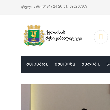
ცხელი ხაზი:(0431) 24-26-51, 595250309
ქუთაისის
მუნიციპალიტეტი
ᲛᲗᲐᲕᲐᲠᲘ
ᲥᲣᲗᲐᲘᲡᲘ
ᲛᲔᲠᲘᲐ
Ს